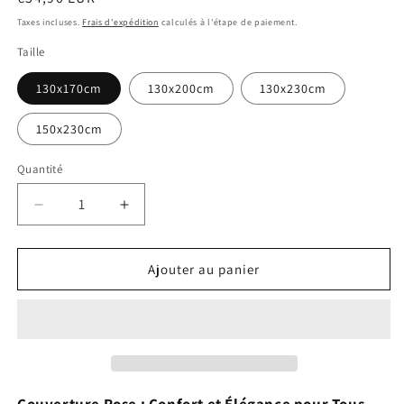
habituel
Taxes incluses.
Frais d'expédition
calculés à l'étape de paiement.
Taille
130x170cm
130x200cm
130x230cm
150x230cm
Quantité
Réduire
Augmenter
la
la
quantité
quantité
de
de
Ajouter au panier
Couverture
Couverture
Rose
Rose