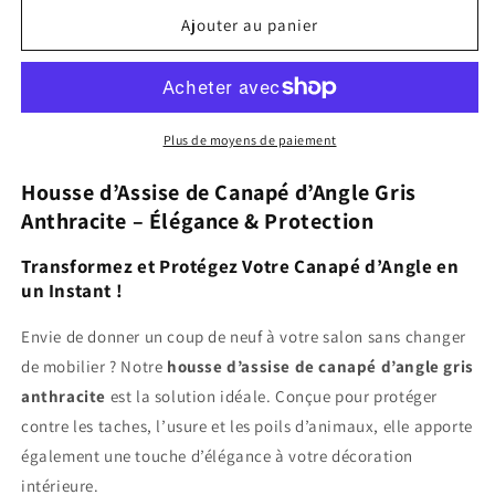
quantité
quantité
de
de
Ajouter au panier
Housse
Housse
Assise
Assise
de
de
Canapé
Canapé
d&#39;Angle
d&#39;Angle
Plus de moyens de paiement
Gris
Gris
Anthracite
Anthracite
Housse d’Assise de Canapé d’Angle Gris
Anthracite – Élégance & Protection
Transformez et Protégez Votre Canapé d’Angle en
un Instant !
Envie de donner un coup de neuf à votre salon sans changer
de mobilier ? Notre
housse d’assise de canapé d’angle gris
anthracite
est la solution idéale. Conçue pour protéger
contre les taches, l’usure et les poils d’animaux, elle apporte
également une touche d’élégance à votre décoration
intérieure.