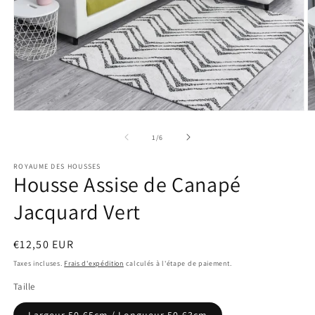
Ouvrir
O
le
le
média
m
de
1
/
6
1
2
dans
d
ROYAUME DES HOUSSES
une
u
Housse Assise de Canapé
fenêtre
f
modale
m
Jacquard Vert
Prix
€12,50 EUR
habituel
Taxes incluses.
Frais d'expédition
calculés à l'étape de paiement.
Taille