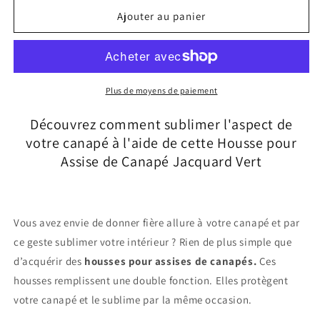
quantité
quantité
de
de
Ajouter au panier
Housse
Housse
Assise
Assise
de
de
Canapé
Canapé
Jacquard
Jacquard
Plus de moyens de paiement
Vert
Vert
Découvrez comment sublimer l'aspect de
votre canapé à l'aide de cette Housse pour
Assise de Canapé Jacquard Vert
Vous avez envie de donner fière allure à votre canapé et par
ce geste sublimer votre intérieur ? Rien de plus simple que
d’acquérir des
housses pour assises de canapés.
Ces
housses remplissent une double fonction. Elles protègent
votre canapé et le sublime par la même occasion.