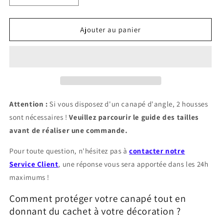
la
la
quantité
quantité
de
de
Ajouter au panier
Housse
Housse
de
de
Canapé
Canapé
Imperméable
Imperméable
Marron
Marron
Foncé
Foncé
Attention :
Si vous disposez d'un canapé d'angle, 2 housses
sont nécessaires !
Veuillez parcourir le guide des tailles
avant de réaliser une commande.
Pour toute question, n'hésitez pas à
contacter notre
Service Client
, une réponse vous sera apportée dans les 24h
maximums !
Comment protéger votre canapé tout en
donnant du cachet à votre décoration ?