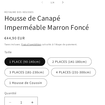
de
1
/
4
ROYAUME DES HOUSSES
Housse de Canapé
Imperméable Marron Foncé
Prix
€44,90 EUR
habituel
Taxes incluses.
Frais d'expédition
calculés à l'étape de paiement.
Taille
1 PLACE (90-140cm)
2 PLACES (141-180cm)
3 PLACES (181-230cm)
4 PLACES (231-300cm)
1 Housse de Coussin
Quantité
Réduire
Augmenter