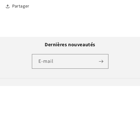
Partager
Dernières nouveautés
E-mail
Moyens
de
paiement
© 2026,
Royaume des Housses
Politique de confidentialité
Politique de remboursement
Politique d’expédition
Conditions d’utilisation
Mentions légales
Coordonnées