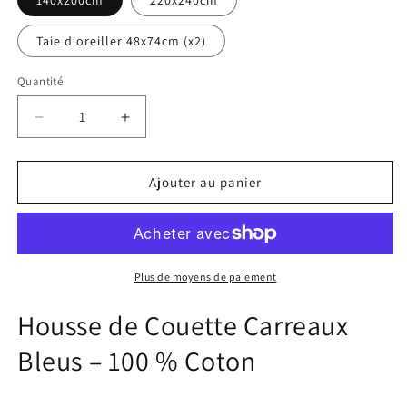
140x200cm
220x240cm
Taie d'oreiller 48x74cm (x2)
Quantité
Réduire
Augmenter
la
la
quantité
quantité
de
de
Ajouter au panier
Housse
Housse
de
de
Couette
Couette
Carreaux
Carreaux
Bleus
Bleus
Plus de moyens de paiement
en
en
Coton
Coton
Housse de Couette Carreaux
Bleus – 100 % Coton