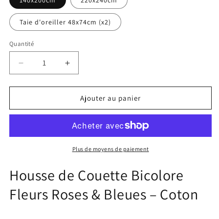
140x200cm
220x240cm
Taie d'oreiller 48x74cm (x2)
Quantité
Réduire
Augmenter
la
la
quantité
quantité
de
de
Ajouter au panier
Housse
Housse
de
de
Couette
Couette
Fleurs
Fleurs
Roses
Roses
Plus de moyens de paiement
&amp;
&amp;
Ciel
Ciel
Housse de Couette Bicolore
Réversible
Réversible
Fleurs Roses & Bleues – Coton