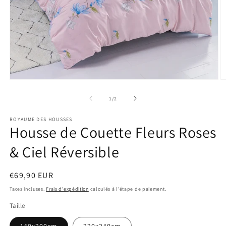
Ouvrir
O
le
le
média
m
de
1
/
2
1
2
dans
d
ROYAUME DES HOUSSES
une
u
Housse de Couette Fleurs Roses
fenêtre
f
modale
m
& Ciel Réversible
Prix
€69,90 EUR
habituel
Taxes incluses.
Frais d'expédition
calculés à l'étape de paiement.
Taille