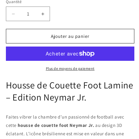
Quantité
Réduire
Augmenter
la
la
quantité
quantité
de
de
Ajouter au panier
Housse
Housse
de
de
Couette
Couette
Foot
Foot
Lamine
Lamine
Plus de moyens de paiement
Housse de Couette Foot Lamine
– Edition Neymar Jr.
Faites vibrer la chambre d’un passionné de football avec
cette
housse de couette foot Neymar Jr.
au design 3D
éclatant. L’icône brésilienne est mise en valeur dans une