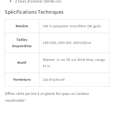
2 taies d’oreiller (50×66 cm)
Spécifications Techniques
Matière
100 % polyester microfibre (90 gsm)
Tailles
140×200, 200×200, 240×220cm
disponibles
Neymar Jr. en 3D sur fond bleu, rouge
Motif
et or
Fermeture
Zip dissimulé
Offrez cette parure à un jeune fan pour un cadeau
inoubliable !