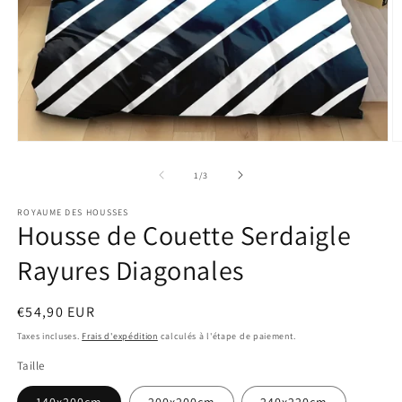
Ouvrir
O
le
le
média
m
de
1
/
3
1
2
dans
d
ROYAUME DES HOUSSES
une
u
Housse de Couette Serdaigle
fenêtre
f
modale
m
Rayures Diagonales
Prix
€54,90 EUR
habituel
Taxes incluses.
Frais d'expédition
calculés à l'étape de paiement.
Taille