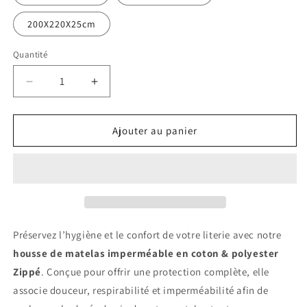
200X220X25cm
Quantité
Réduire
Augmenter
la
la
quantité
quantité
de
de
Ajouter au panier
Housse
Housse
de
de
Matelas
Matelas
Imperméable
Imperméable
Coton
Coton
&amp;
&amp;
Polyester
Polyester
Préservez l’hygiène et le confort de votre literie avec notre
–
–
housse de matelas imperméable en coton & polyester
Protège-
Protège-
Zippé
. Conçue pour offrir une protection complète, elle
Matelas
Matelas
Respirant
Respirant
associe douceur, respirabilité et imperméabilité afin de
Anti-
Anti-