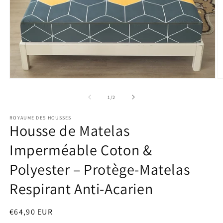
Ouvrir
O
le
le
média
m
de
1
/
2
1
2
dans
d
ROYAUME DES HOUSSES
une
u
Housse de Matelas
fenêtre
f
modale
m
Imperméable Coton &
Polyester – Protège-Matelas
Respirant Anti-Acarien
Prix
€64,90 EUR