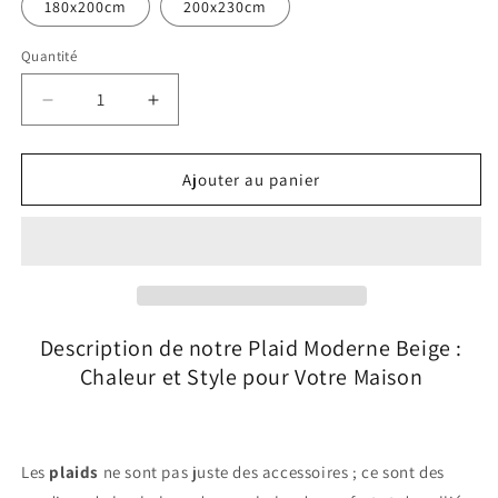
180x200cm
200x230cm
Quantité
Réduire
Augmenter
la
la
quantité
quantité
de
de
Ajouter au panier
Plaid
Plaid
Moderne
Moderne
Beige
Beige
Description de notre Plaid Moderne Beige :
Chaleur et Style pour Votre Maison
Les
plaids
ne sont pas juste des accessoires ; ce sont des